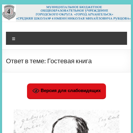
Перейти
к
содержимому
МБОУ СШ 4
Архангельск
Меню
Ответ в теме: Гостевая книга
Версия для слабовидящих