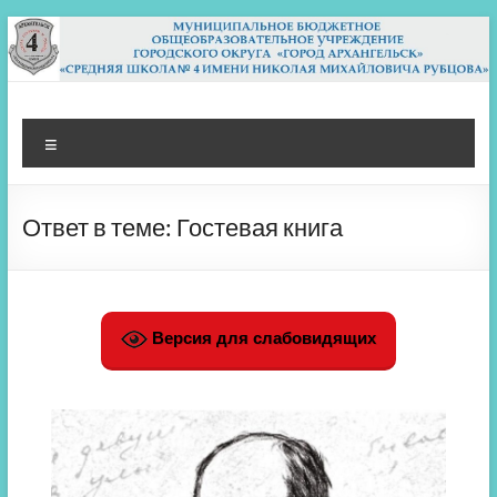
Перейти
к
содержимому
МБОУ СШ 4
Архангельск
Меню
Ответ в теме: Гостевая книга
Версия для слабовидящих