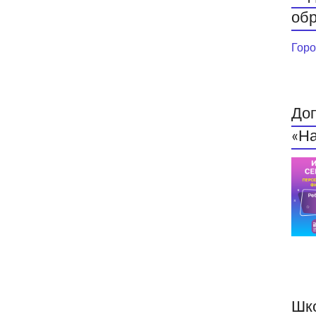
обр
Горо
До
«На
Шк