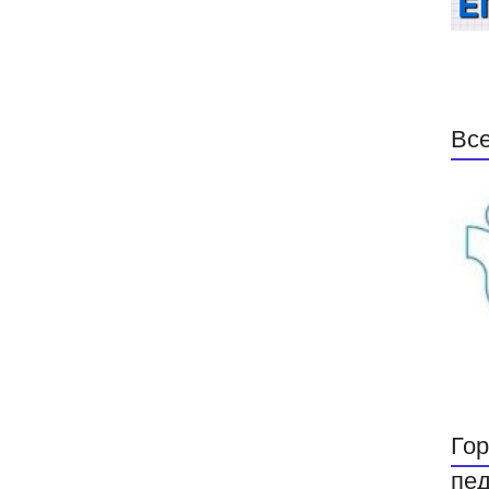
Все
Гор
пед