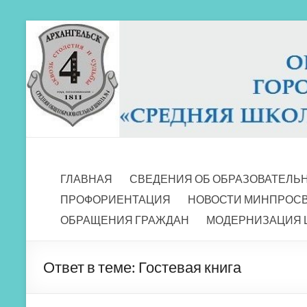
Перейти
к
содержимому
МБОУ СШ 4
Архангельск
ГЛАВНАЯ
СВЕДЕНИЯ ОБ ОБРАЗОВАТЕЛЬ
ПРОФОРИЕНТАЦИЯ
НОВОСТИ МИНПРОС
ОБРАЩЕНИЯ ГРАЖДАН
МОДЕРНИЗАЦИЯ 
Ответ в теме: Гостевая книга