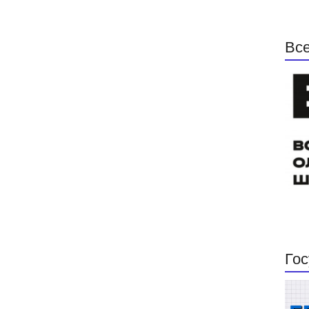
Все
Гос