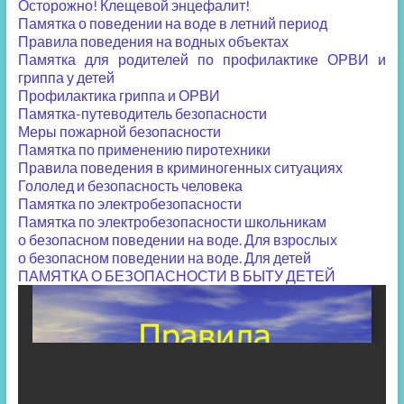
Осторожно! Клещевой энцефалит!
Памятка о поведении на воде в летний период
Правила поведения на водных объектах
Памятка для родителей по профилактике ОРВИ и
гриппа у детей
Профилактика гриппа и ОРВИ
Памятка-путеводитель безопасности
Меры пожарной безопасности
Памятка по применению пиротехники
Правила поведения в криминогенных ситуациях
Гололед и безопасность человека
Памятка по электробезопасности
Памятка по электробезопасности школьникам
о безопасном поведении на воде. Для взрослых
о безопасном поведении на воде. Для детей
ПАМЯТКА О БЕЗОПАСНОСТИ В БЫТУ ДЕТЕЙ