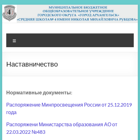
Перейти
к
содержимому
МБОУ СШ 4
Архангельск
Меню
Наставничество
Нормативные документы:
Распоряжение Минпросвещения России от 25.12.2019
года
Распоряжени Министарства образования АО от
22.03.2022 №483