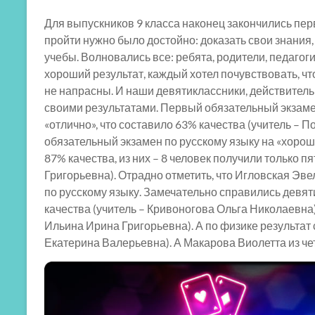
Для выпускников 9 класса наконец закончились пе
пройти нужно было достойно: доказать свои знания
учебы. Волновались все: ребята, родители, педагог
хороший результат, каждый хотел почувствовать, чт
не напрасны. И наши девятиклассники, действитель
своими результатами. Первый обязательный экзамен
«отлично», что составило 63% качества (учитель – 
обязательный экзамен по русскому языку на «хорошо
87% качества, из них – 8 человек получили только п
Григорьевна). Отрадно отметить, что Игловская Э
по русскому языку. Замечательно справились девят
качества (учитель – Кривоногова Ольга Николаевна),
Ильина Ирина Григорьевна). А по физике результат 
Екатерина Валерьевна). А Макарова Виолетта из чет