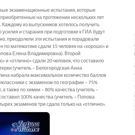
рвые экзаменационные испытания, которые
, приобретенные на протяжении нескольких лет
и. Каждому из выпускников хотелось получить
о усилия и старания при подготовке к ГИА будут
но, преодолели эти испытания и порадовали
 по математике сдали 15 человек на «хорошо» и
Попова Елена Владимировна). Второй
» и «отлично» сдали 20 человек, что составило
ятерки (учитель – Белогородская Анна
велина набрала максимальное количество баллов
иклассники с экзаменом по географии – 75%
 а также по химии – 80% качества (учитель –
составил 100% качества (учитель – Попова
ырех экзаменов три сдала только на «отлично».