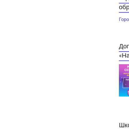
обр
Горо
До
«На
Шк