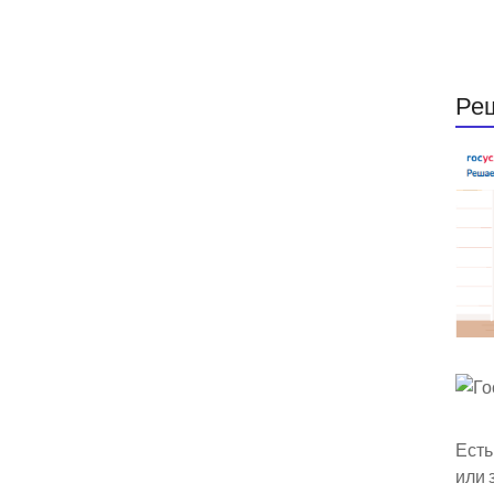
Ре
Есть
или 