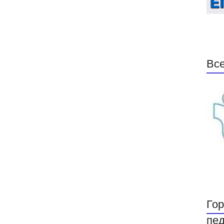
Все
Гор
пед