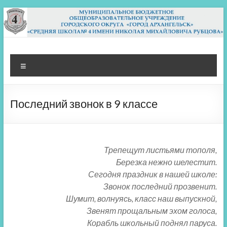
Перейти
к
содержимому
МБОУ СШ 4
Архангельск
Меню
Последний звонок в 9 классе
Трепещут листьями тополя,
Березка нежно шелестит.
Сегодня праздник в нашей школе:
Звонок последний прозвенит.
Шумит, волнуясь, класс наш выпускной,
Звенят прощальным эхом голоса,
Корабль школьный поднял паруса.