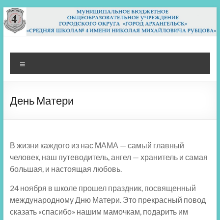
Перейти
к
содержимому
МБОУ СШ 4
Архангельск
Меню
День Матери
В жизни каждого из нас МАМА — самый главный
человек, наш путеводитель, ангел — хранитель и самая
большая, и настоящая любовь.
24 ноября в школе прошел праздник, посвященный
международному Дню Матери. Это прекрасный повод
сказать «спасибо» нашим мамочкам, подарить им