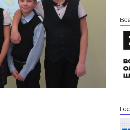
Все
Гос