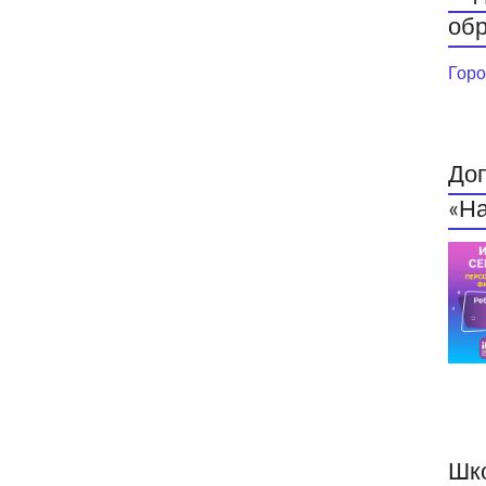
обр
Горо
До
«На
Шк