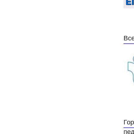
Все
Гор
пед