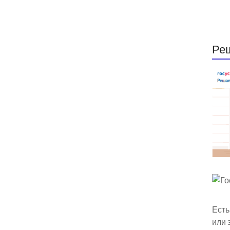
Ре
Есть
или 