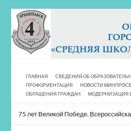
Перейти
к
содержимому
МБОУ СШ 4
Архангельск
ГЛАВНАЯ
СВЕДЕНИЯ ОБ ОБРАЗОВАТЕЛЬ
ПРОФОРИЕНТАЦИЯ
НОВОСТИ МИНПРОС
ОБРАЩЕНИЯ ГРАЖДАН
МОДЕРНИЗАЦИЯ 
75 лет Великой Победе. Всероссийск