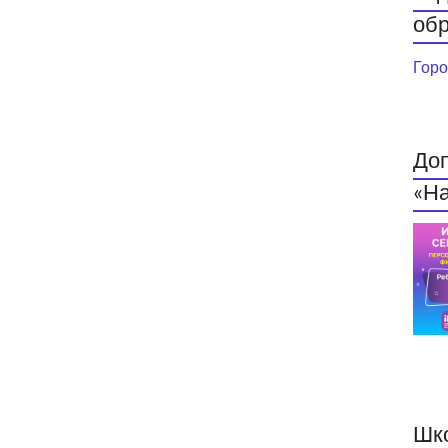
обр
Горо
До
«На
Шк