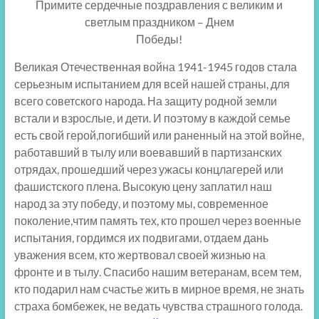
Примите сердечные поздравления с великим и
светлым праздником – Днем
Победы!
Великая Отечественная война 1941-1945 годов стала
серьезным испытанием для всей нашей страны, для
всего советского народа. На защиту родной земли
встали и взрослые, и дети. И поэтому в каждой семье
есть свой герой,погибший или раненный на этой войне,
работавший в тылу или воевавший в партизанских
отрядах, прошедший через ужасы концлагерей или
фашистского плена. Высокую цену заплатил наш
народ за эту победу, и поэтому мы, современное
поколение,чтим память тех, кто прошел через военные
испытания, гордимся их подвигами, отдаем дань
уважения всем, кто жертвовал своей жизнью на
фронте и в тылу. Спасибо нашим ветеранам, всем тем,
кто подарил нам счастье жить в мирное время, не знать
страха бомбежек, не ведать чувства страшного голода.