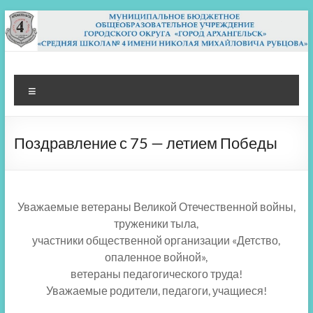
Перейти
к
содержимому
МБОУ СШ 4
Архангельск
Меню
Поздравление с 75 — летием Победы
Уважаемые ветераны Великой Отечественной войны,
труженики тыла,
участники общественной организации «Детство,
опаленное войной»,
ветераны педагогического труда!
Уважаемые родители, педагоги, учащиеся!