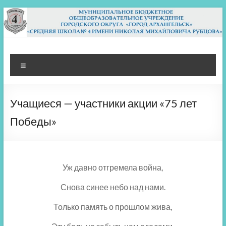
Перейти
к
содержимому
МБОУ СШ 4
Архангельск
Меню
Учащиеся — участники акции «75 лет
Победы»
Уж давно отгремела война,
Снова синее небо над нами.
Только память о прошлом жива,