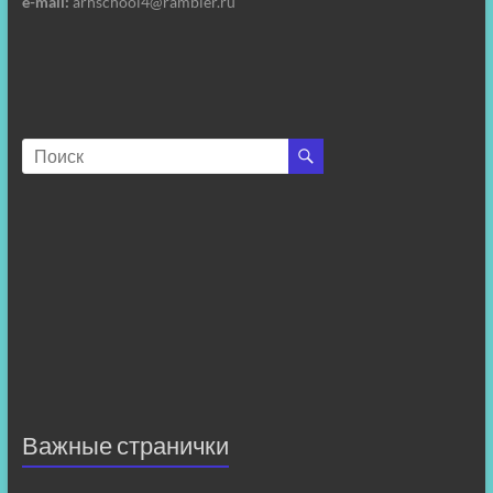
e-mail:
arhschool4@rambler.ru
Важные странички