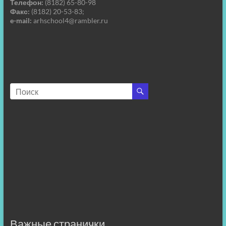
Телефон:
(8182) 65-80-98
Факс:
(8182) 20-53-83;
e-mail:
arhschool4@rambler.ru
Важные странички