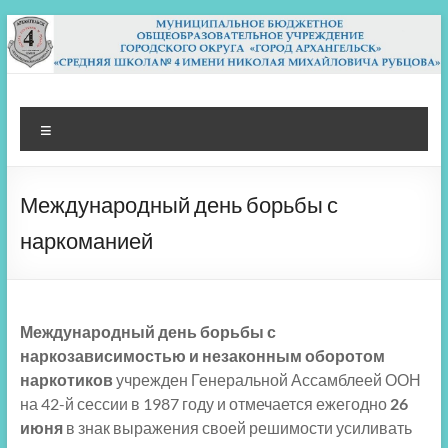
Перейти
к
содержимому
МБОУ СШ 4
Архангельск
Меню
Международный день борьбы с
наркоманией
Международный день борьбы с
наркозависимостью и незаконным оборотом
наркотиков
учрежден Генеральной Ассамблеей ООН
на 42-й сессии в 1987 году и отмечается ежегодно
26
июня
в знак выражения своей решимости усиливать