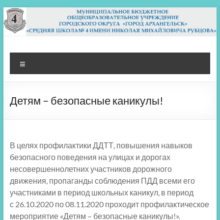
Перейти
к
содержимому
МБОУ СШ 4
Архангельск
Меню
Детям – безопасные каникулы!
В целях профилактики ДДТТ, повышения навыков
безопасного поведения на улицах и дорогах
несовершеннолетних участников дорожного
движения, пропаганды соблюдения ПДД всеми его
участниками в период школьных каникул, в период
с 26.10.2020 по 08.11.2020 проходит профилактическое
мероприятие «Детям – безопасные каникулы!».