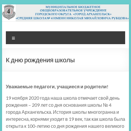
Перейти
к
содержимому
МБОУ СШ 4
Архангельск
Меню
К дню рождения школы
Уважаемые педагоги, учащиеся и родители!
19 ноября 2020 года наша школа отмечает свой день
рождения – 209 лет со дня основания школы № 4
города Архангельска. История школы многогранна и
интересна, корнями уходит в 19 век, так как школа была
открыта к 100-летию со дня рождения нашего великого