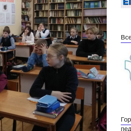
Все
Гор
пед