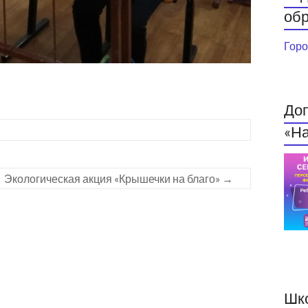
обр
Горо
До
«На
Экологическая акция «Крышечки на благо»
→
Шк