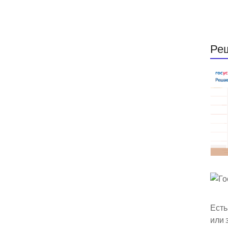
Ре
Есть
или 