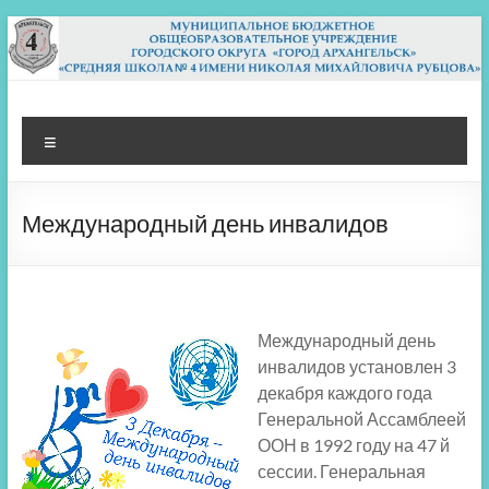
Перейти
к
содержимому
МБОУ СШ 4
Архангельск
Меню
Международный день инвалидов
Международный день
инвалидов установлен 3
декабря каждого года
Генеральной Ассамблеей
ООН в 1992 году на 47 й
сессии. Генеральная