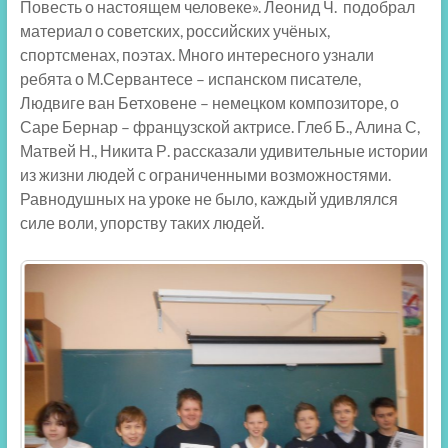
Повесть о настоящем человеке». Леонид Ч. подобрал
материал о советских, российских учёных,
спортсменах, поэтах. Много интересного узнали
ребята о М.Сервантесе – испанском писателе,
Людвиге ван Бетховене – немецком композиторе, о
Саре Бернар – французской актрисе. Глеб Б., Алина С,
Матвей Н., Никита Р. рассказали удивительные истории
из жизни людей с ограниченными возможностями.
Равнодушных на уроке не было, каждый удивлялся
силе воли, упорству таких людей.