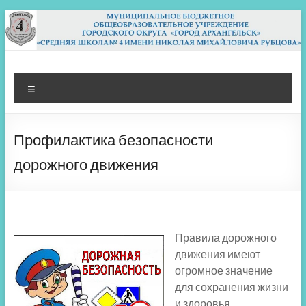
Перейти
к
содержимому
МБОУ СШ 4
Архангельск
Меню
Профилактика безопасности
дорожного движения
Правила дорожного
движения имеют
огромное значение
для сохранения жизни
и здоровья