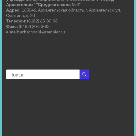
Архангельск" "Средняя школа №4"
Адрес:
163046, Архангельская область, г. Архангельск, ул.
Суфтина, д. 20
Телефон:
(8182) 65-80-98
Факс:
(8182) 20-53-83;
e-mail:
arhschool4@rambler.ru