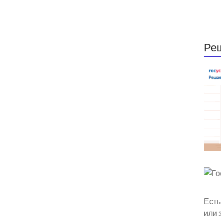
Ре
Есть
или 