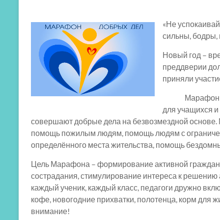
«Не успокаивай
сильны, бодры,
Новый год – вр
преддверии дол
приняли участи
Марафон добры
для учащихся и
совершают добрые дела на безвозмездной основе.
помощь пожилым людям, помощь людям с огранич
определённого места жительства, помощь бездомн
Цель Марафона – формирование активной гражданс
сострадания, стимулирование интереса к решению 
каждый ученик, каждый класс, педагоги дружно вкл
кофе, новогодние прихватки, полотенца, корм для ж
внимание!