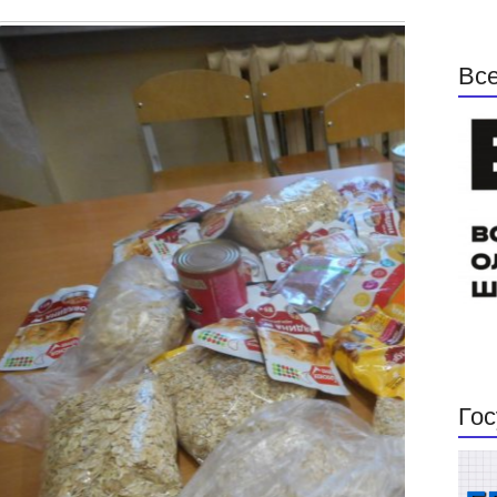
Все
Гос