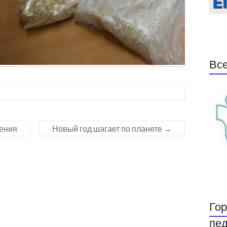
Все
ения
Новый год шагает по планете
→
Гор
пед