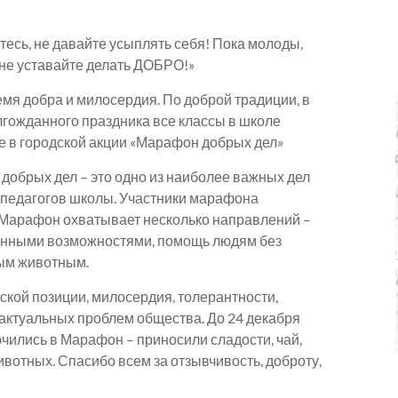
тесь, не давайте усыплять себя! Пока молоды,
 не уставайте делать ДОБРО!»
емя добра и милосердия. По доброй традиции, в
гожданного праздника все классы в школе
е в городской акции «Марафон добрых дел»
х дел – это одно из наиболее важных дел
 педагогов школы. Участники марафона
 Марафон охватывает несколько направлений –
енными возможностями, помощь людям без
ым животным.
кой позиции, милосердия, толерантности,
актуальных проблем общества. До 24 декабря
ючились в Марафон – приносили сладости, чай,
ивотных. Спасибо всем за отзывчивость, доброту,