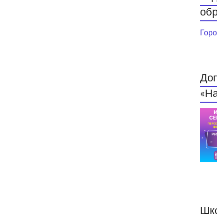
обр
Горо
До
«На
Шк