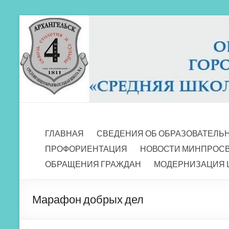
Перейти
к
содержимому
МБОУ СШ 4
Архангельск
ГЛАВНАЯ
СВЕДЕНИЯ ОБ ОБРАЗОВАТЕЛЬ
ПРОФОРИЕНТАЦИЯ
НОВОСТИ МИНПРОС
ОБРАЩЕНИЯ ГРАЖДАН
МОДЕРНИЗАЦИЯ 
Марафон добрых дел