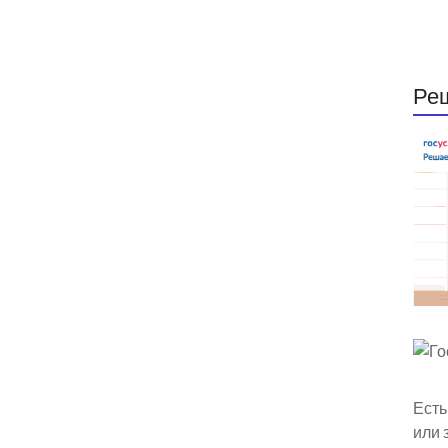
Ре
Есть
или 