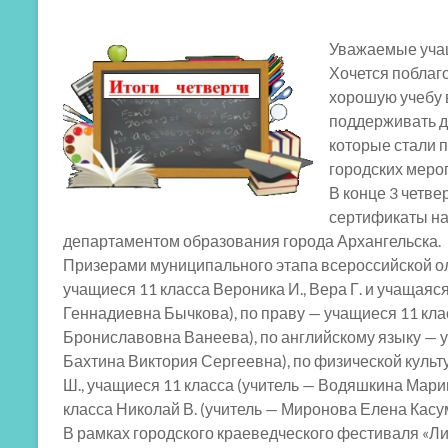
Уважаемые учащ
Хочется поблаг
хорошую учебу в
поддерживать д
которые стали 
городских меро
В конце 3 четв
сертификаты на
департаментом образования города Архангельска.
Призерами муниципального этапа всероссийской о
учащиеся 11 класса Вероника И., Вера Г. и учащаяся
Геннадиевна Бычкова), по праву — учащиеся 11 кла
Брониславовна Ванеева), по английскому языку — у
Бахтина Виктория Сергеевна), по физической культур
Ш., учащиеся 11 класса (учитель — Водяшкина Мари
класса Николай В. (учитель — Миронова Елена Касу
В рамках городского краеведческого фестиваля «Ли