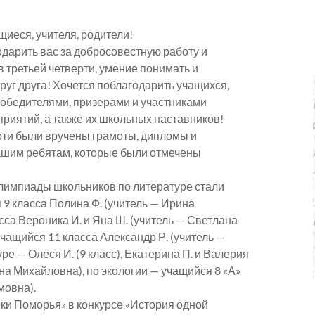
иеся, учителя, родители!
одарить вас за добросовестную работу и
 третьей четверти, умение понимать и
руг друга! Хочется поблагодарить учащихся,
победителями, призерами и участниками
приятий, а также их школьных наставников!
ерти были вручены грамоты, дипломы и
шим ребятам, которые были отмечены
лимпиады школьников по литературе стали
 9 класса Полина Ф. (учитель — Ирина
сса Вероника И. и Яна Ш. (учитель — Светлана
чащийся 11 класса Александр Р. (учитель —
е — Олеся И. (9 класс), Екатерина П. и Валерия
на Михайловна), по экологии — учащийся 8 «А»
мовна).
ки Поморья» в конкурсе «История одной