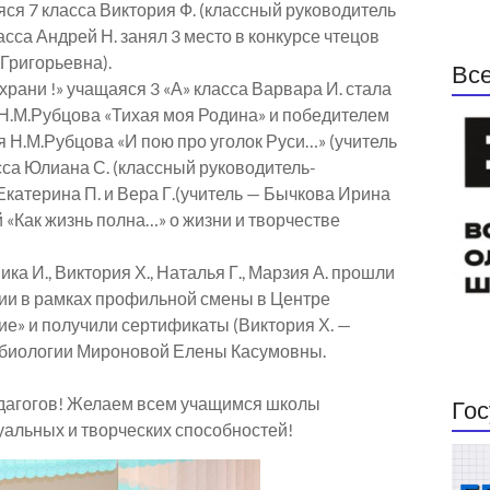
ся 7 класса Виктория Ф. (классный руководитель
сса Андрей Н. занял 3 место в конкурсе чтецов
Григорьевна).
Все
 храни !» учащаяся 3 «А» класса Варвара И. стала
 Н.М.Рубцова «Тихая моя Родина» и победителем
 Н.М.Рубцова «И пою про уголок Руси…» (учитель
сса Юлиана С. (классный руководитель-
катерина П. и Вера Г.(учитель — Бычкова Ирина
 «Как жизнь полна…» о жизни и творчестве
ка И., Виктория Х., Наталья Г., Марзия А. прошли
ии в рамках профильной смены в Центре
е» и получили сертификаты (Виктория Х. —
я биологии Мироновой Елены Касумовны.
едагогов! Желаем всем учащимся школы
Гос
уальных и творческих способностей!