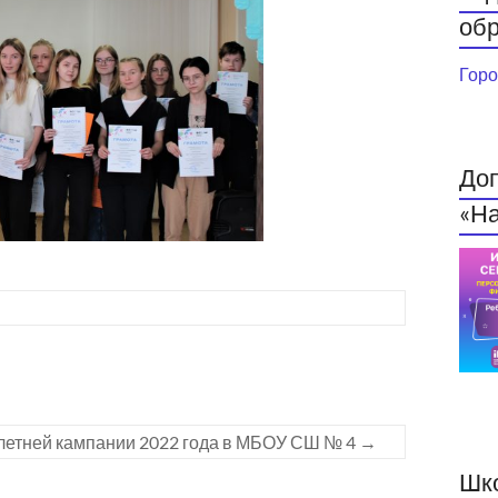
обр
Горо
До
«На
летней кампании 2022 года в МБОУ СШ № 4
→
Шк