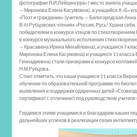
фотографии Я.И.Лейцингера» I место заняла учащая
— Миронова Елена Касумовна), а учащийся 8 «Б» кла
«Поэт и гражданин» (учитель — Белогородская Анна 
В III Рубцовских чтениях «Россия, Русь! Храни себя,
победителем в конкурсе чтецов по стихотворениям
в конкурсе музыкального исполнения стихотворения
— Красавина Ирина Михайловна), а учащаяся 7 кла
Миронова Елена Касумовна) и учащиеся 11 класса Е
Геннадиевна) стали призерами в конкурсе коллажей
Н.М.Рубцова.
Стоит отметить, что наши учащиеся 11 класса Верони
обучение по образовательной программе по биолог
выявления и поддержки одаренных детей «Созвезди
сертификат с отличием!) под руководством учител
Гордимся этими учащимися и благодарим наших п
дальнейших успехов в реализации своих интеллект