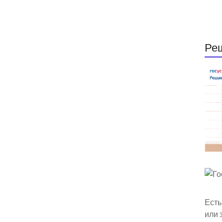
Ре
Есть
или 