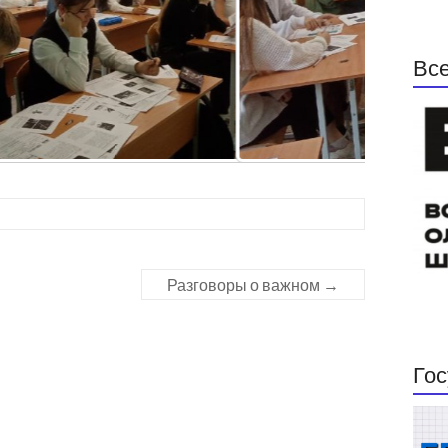
Все
Разговоры о важном
→
Гос