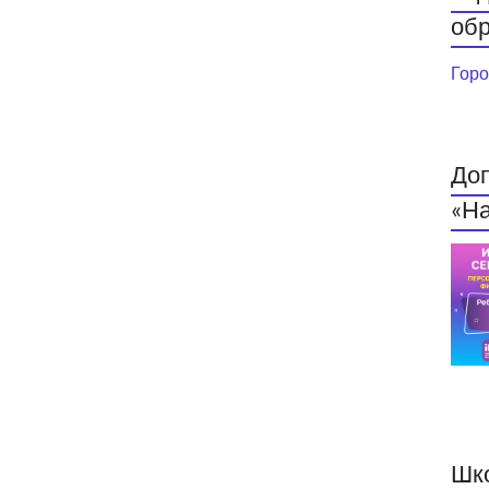
обр
Горо
До
«На
Шк