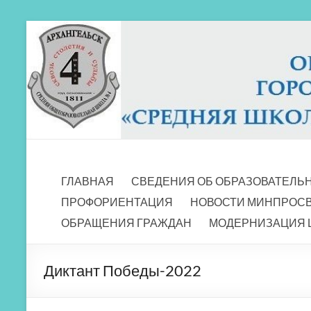
Перейти
к
содержимому
МБОУ СШ 4
Архангельск
ГЛАВНАЯ
СВЕДЕНИЯ ОБ ОБРАЗОВАТЕЛЬ
ПРОФОРИЕНТАЦИЯ
НОВОСТИ МИНПРОС
ОБРАЩЕНИЯ ГРАЖДАН
МОДЕРНИЗАЦИЯ 
Диктант Победы-2022