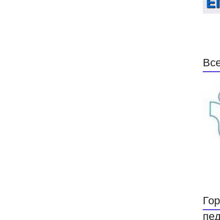
Все
Гор
пед