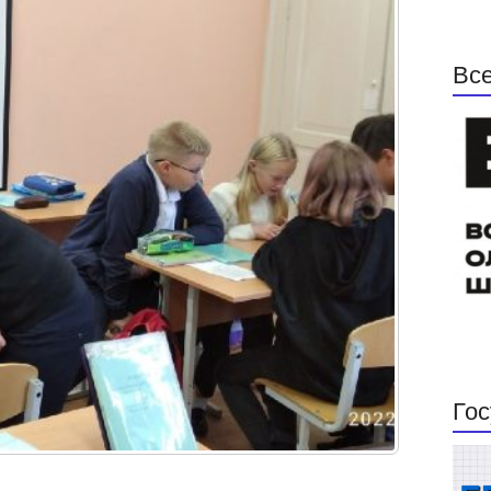
Все
Гос