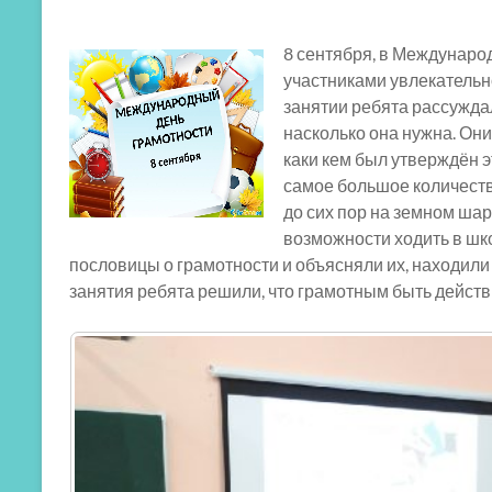
8 сентября, в Международ
участниками увлекательн
занятии ребята рассуждал
насколько она нужна. Он
каки кем был утверждён э
самое большое количеств
до сих пор на земном шар
возможности ходить в шк
пословицы о грамотности и объясняли их, находил
занятия ребята решили, что грамотным быть действ