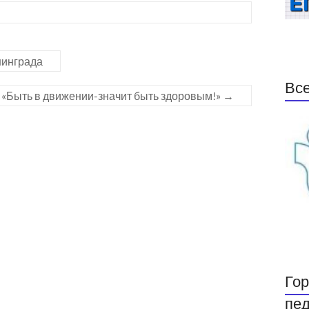
нинграда
Все
 «Быть в движении-значит быть здоровым!»
→
Гор
пед