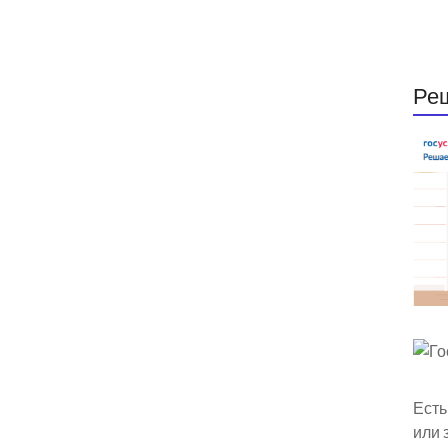
Ре
Есть
или 