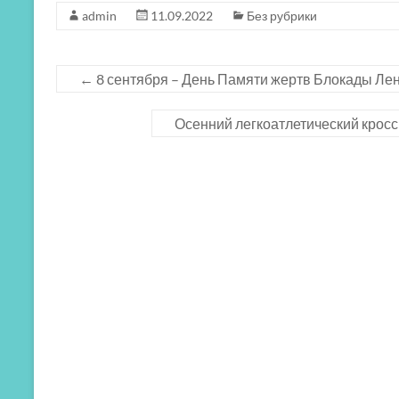
admin
11.09.2022
Без рубрики
←
8 сентября – День Памяти жертв Блокады Ле
Осенний легкоатлетический кросс