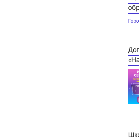
обр
Горо
До
«На
Шк