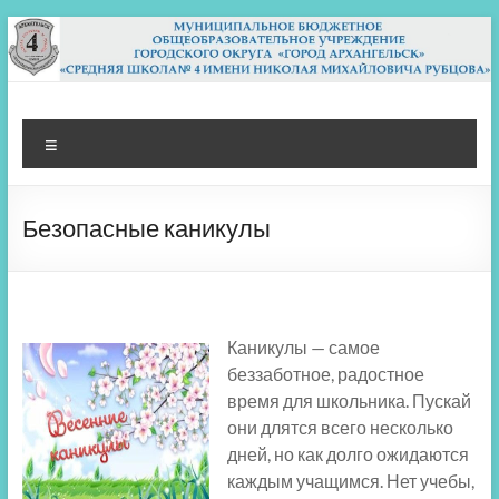
Перейти
к
содержимому
МБОУ СШ 4
Архангельск
Меню
Безопасные каникулы
Каникулы — самое
беззаботное, радостное
время для школьника. Пускай
они длятся всего несколько
дней, но как долго ожидаются
каждым учащимся. Нет учебы,