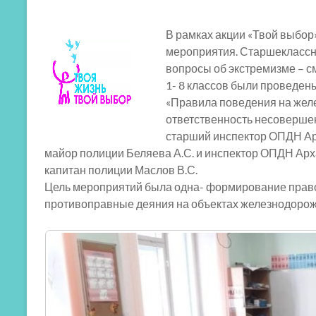
В рамках акции «Твой выбор
мероприятия. Старшеклассн
вопросы об экстремизме – с
1- 8 классов были проведен
«Правила поведения на желе
ответственность несовершен
старший инспектор ОПДН Ар
майор полиции Беляева А.С. и инспектор ОПДН Арх
капитан полиции Маслов В.С.
Цель мероприятий была одна- формирование право
противоправные деяния на объектах железнодорож