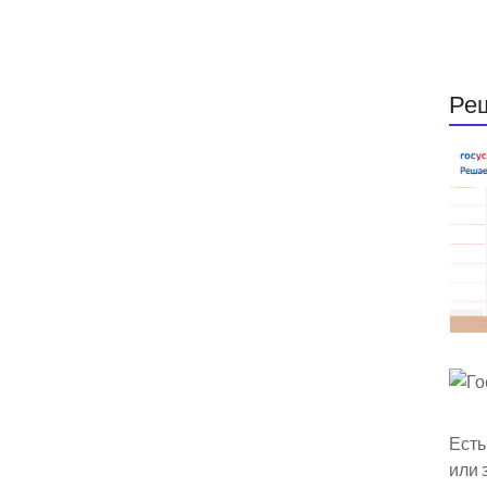
Ре
Есть
или 