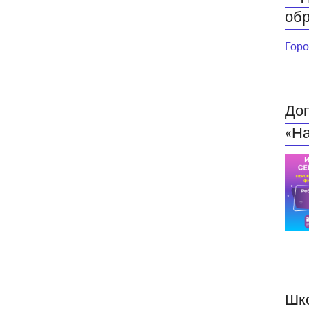
обр
Горо
До
«На
Шк