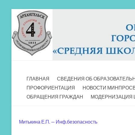
Перейти
к
содержимому
МБОУ СШ 4
Архангельск
ГЛАВНАЯ
СВЕДЕНИЯ ОБ ОБРАЗОВАТЕЛЬ
ПРОФОРИЕНТАЦИЯ
НОВОСТИ МИНПРОС
ОБРАЩЕНИЯ ГРАЖДАН
МОДЕРНИЗАЦИЯ 
Митькина Е.П. — Инф.безопасность