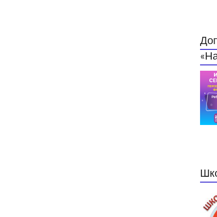
До
«На
Шк