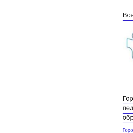
Все
Гор
пед
обр
Горо