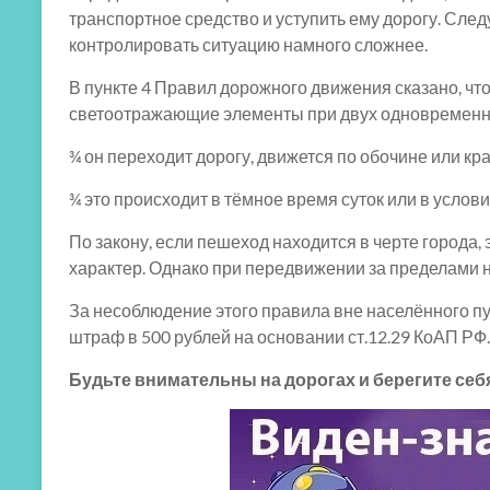
транспортное средство и уступить ему дорогу. След
контролировать ситуацию намного сложнее.
В пункте 4 Правил дорожного движения сказано, чт
светоотражающие элементы при двух одновременн
¾ он переходит дорогу, движется по обочине или кр
¾ это происходит в тёмное время суток или в услов
По закону, если пешеход находится в черте города
характер. Однако при передвижении за пределами 
За несоблюдение этого правила вне населённого п
штраф в 500 рублей на основании ст.12.29 КоАП РФ.
Будьте внимательны на дорогах и берегите себ