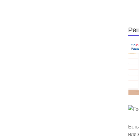
Ре
Есть
или 