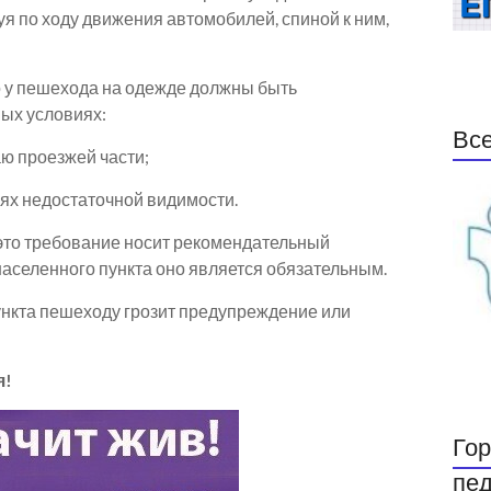
уя по ходу движения автомобилей, спиной к ним,
о у пешехода на одежде должны быть
ых условиях:
Все
аю проезжей части;
иях недостаточной видимости.
, это требование носит рекомендательный
населенного пункта оно является обязательным.
ункта пешеходу грозит предупреждение или
я!
Гор
пед