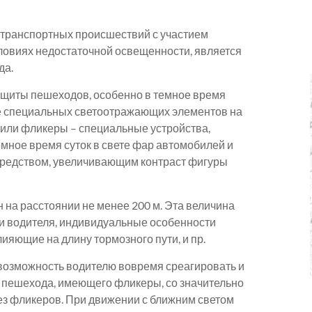
-транспортных происшествий с участием
ловиях недостаточной освещенности, является
да.
щиты пешеходов, особенно в темное время
ие специальных светоотражающих элементов на
или фликеры – специальные устройства,
емное время суток в свете фар автомобилей и
редством, увеличивающим контраст фигуры
н на расстоянии не менее 200 м. Эта величина
и водителя, индивидуальные особенности
ияющие на длину тормозного пути, и пр.
 возможность водителю вовремя среагировать и
 пешехода, имеющего фликеры, со значительно
ез фликеров. При движении с ближним светом