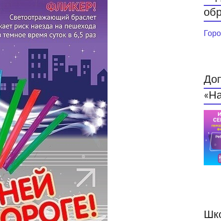
обр
Горо
До
«На
Шк