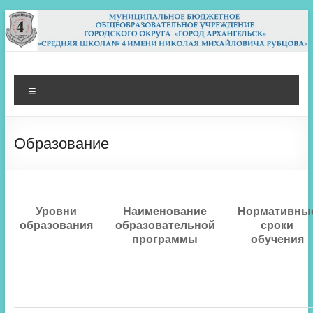
Перейти
к
содержимому
МБОУ СШ 4
Архангельск
Меню
Образование
Уровни
Наименование
Нормативны
образования
образовательной
сроки
программы
обучения