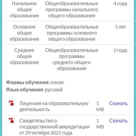
Начальное
Общеобразовательные
4 года
общее
программы начального
образование
общего образования
Основное
Общеобразовательные
5 лет
общее
программы основного
образование
общего образования
Среднее
Общеобразовательные
2 года
общее
программы
образование
среднего общего
образования
Формы обучения:
очная
Язык обучения:
русский
Лицензия на образовательную
1
Скачать
деятельность
MB
Свидетельство о
1
Скачать
государственной аккредитации
MB
от 29 октября 2021 года