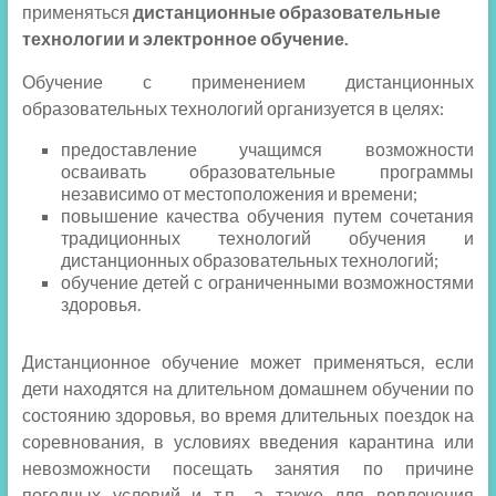
применяться
дистанционные образовательные
Рабочая программа внеурочной
1.5
Скачать
технологии и электронное обучение.
деятельности по курсу "Мир
mB
визуально-пространственных
Обучение с применением дистанционных
искусств" 7 кл 2023г.
образовательных технологий организуется в целях:
Рабочая программа внеурочной
1.5
Скачать
предоставление учащимся возможности
деятельности по курсу
mB
осваивать образовательные программы
"Английский с удовольствием" 5-9
независимо от местоположения и времени;
кл 2023г.
повышение качества обучения путем сочетания
традиционных технологий обучения и
Рабочая программа внеурочной
1.5
Скачать
дистанционных образовательных технологий;
деятельности по курсу "Я, ты, он,
mB
обучение детей с ограниченными возможностями
она - вмесе целая страна" 5 кл
здоровья.
2023г.
Рабочая программа внеурочной
1.5
Скачать
Дистанционное обучение может применяться, если
деятельности по курсу
mB
дети находятся на длительном домашнем обучении по
"Информационная безопасность" 6
состоянию здоровья, во время длительных поездок на
кл 2023г.
соревнования, в условиях введения карантина или
Рабочая программа внеурочной
1.5
Скачать
невозможности посещать занятия по причине
деятельности по курсу "Культура
mB
погодных условий и т.п., а также для вовлечения