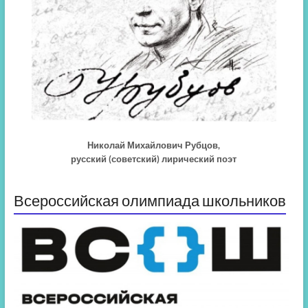
Образовательная программа
498
Скачать
дополнительного образования
kB
Описание программ
188
Скачать
дополнительного образования
kB
МБОУ СШ № 4
АННОТАЦИИ к программам
415
Скачать
дополнительного образования
kB
МБОУ СШ № 4
Николай Михайлович Рубцов,
русский (советский) лирический поэт
Всероссийская олимпиада школьников